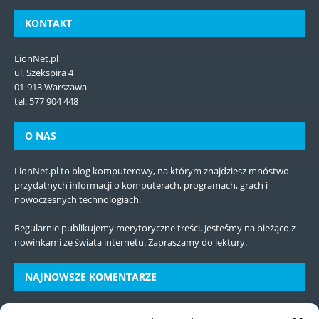
KONTAKT
LionNet.pl
ul. Szekspira 4
01-913 Warszawa
tel. 577 904 448
O NAS
LionNet.pl to blog komputerowy, na którym znajdziesz mnóstwo
przydatnych informacji o komputerach, programach, grach i
nowoczesnych technologiach.
Regularnie publikujemy merytoryczne treści. Jesteśmy na bieżąco z
nowinkami ze świata internetu. Zapraszamy do lektury.
NAJNOWSZE KOMENTARZE
Urządzenia elektroniczne – niezbędne narzędzia w codziennym życiu